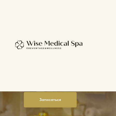
СПА для двои
Разделите со своей половинкой прият
салоне Wise Royal SPA. Вдвоем, вы см
Записаться