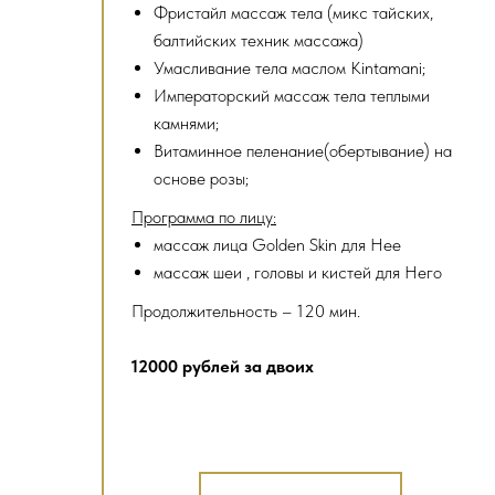
Фристайл массаж тела (микс тайских,
балтийских техник массажа)
Умасливание тела маслом Kintamani;
Императорский массаж тела теплыми
камнями;
Витаминное пеленание(обертывание) на
основе розы;
Программа по лицу:
массаж лица Golden Skin для Нее
массаж шеи , головы и кистей для Него
Продолжительность – 120 мин.
12000 рублей за двоих