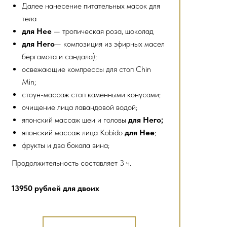
Далее нанесение питательных масок для
тела
для Нее
— тропическая роза, шоколад
для Него
— композиция из эфирных масел
бергамота и сандала);
освежающие компрессы для стоп Chin
Min;
стоун-массаж стоп каменными конусами;
очищение лица лавандовой водой;
японский массаж шеи и головы
для Него;
японский массаж лица Kobido
для Нее
;
фрукты и два бокала вина;
Продолжительность составляет 3 ч.
13950 рублей для двоих