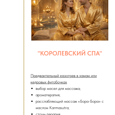
"КОРОЛЕВСКИЙ СПА"
Предваительный разогрев в хамам или
кедровых фитобочках
выбор масел для массажа;
ароматерапия;
расслабляющий массаж «Бора-Бора» с
маслом Karmasutra;
стоун-терапия;