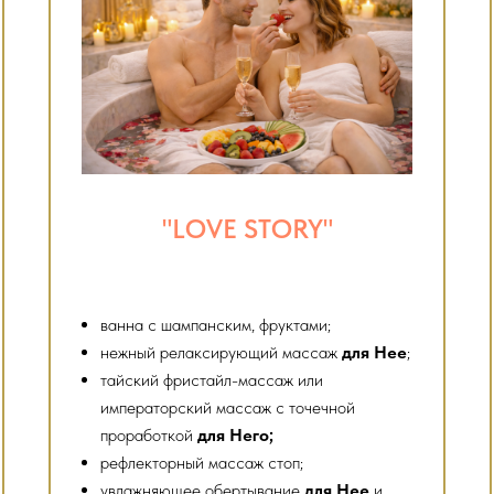
"LOVE STORY"
ванна с шампанским, фруктами;
нежный релаксирующий массаж
для Нее
;
тайский фристайл-массаж или
императорский массаж с точечной
проработкой
для Него;
рефлекторный массаж стоп;
увлажняющее обертывание
для Нее
и