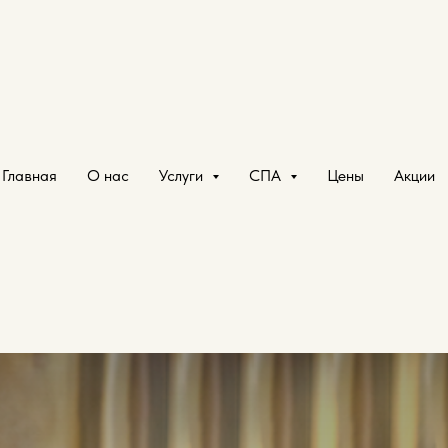
х
Главная
О нас
Услуги
СПА
Цены
Акции
ные минуты отдыха в уютном и комфортном
ожете отдохнуть от суеты большого города.