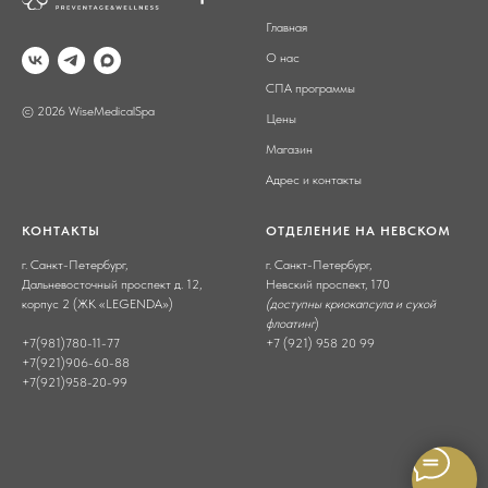
Главная
О нас
СПА программы
© 2026 WiseMedicalSpa
Цены
Магазин
Адрес и контакты
КОНТАКТЫ
ОТДЕЛЕНИЕ НА НЕВСКОМ
г. Санкт-Петербург,
г. Санкт-Петербург,
Дальневосточный проспект д. 12,
Невский проспект, 170
корпус 2 (ЖК «LEGENDA»)
(доступны криокапсула и сухой
флоатинг
)
+7(981)780-11-77
+7 (921) 958 20 99
+7(921)906-60-88
+7(921)958-20-99